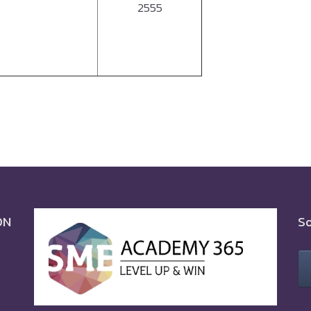
2555
ON
So