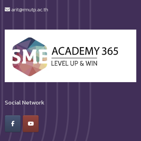
arit@rmutp.ac.th
Social Network