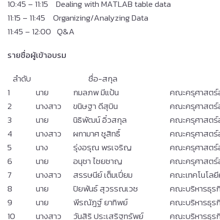
10:45 – 11:15 Dealing with MATLAB table data
11:15 – 11:45 Organizing/Analyzing Data
11:45 – 12:00 Q&A
รายชื่อผู้เข้าอบรม
ลำดับ
ชื่อ-สกุล
1
นาย
กมลภพ มีแป้น
คณะครุศาสตร์
2
นางสาว
ขนิษฐา ดีสุบิน
คณะครุศาสตร์
3
นาย
นิธิพัฒน์ อิ๋วสกุล
คณะครุศาสตร์
4
นางสาว
ผกามาศ ชูสิทธิ์
คณะครุศาสตร์
5
นาง
รุ่งอรุณ พรเจริญ
คณะครุศาสตร์
6
นาย
อนุชา ไชยชาญ
คณะครุศาสตร์
7
นางสาว
สรรษนีย์ เต็มเปี่ยม
คณะเทคโนโลยี
8
นาย
ปิยพันธ์ สุวรรณเวช
คณะบริหารธุรก
9
นาย
พีรณัฎฐ์ ยาทิพย์
คณะบริหารธุรก
10
นางสาว
วันสิริ ประเสริฐทรัพย์
คณะบริหารธุรก