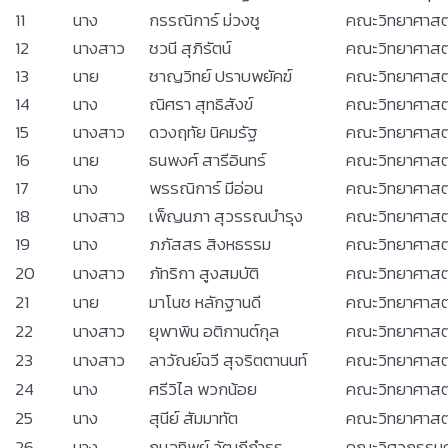
11
นาง
กรรณิการ์ ม่วงชู
คณะวิทยาศาสต
12
นางสาว
ชวนี สุภิรัตน์
คณะวิทยาศาสต
13
นาย
ชาญวิทย์ ปราบพยัคฆ์
คณะวิทยาศาสต
14
นาง
ณิศรา สุทธิสังข์
คณะวิทยาศาสต
15
นางสาว
ดวงฤทัย นิคมรัฐ
คณะวิทยาศาสต
16
นาย
ธนพงศ์ สารีอินทร์
คณะวิทยาศาสต
17
นาง
พรรณิการ์ มีอ่อน
คณะวิทยาศาสต
18
นางสาว
เพ็ญนภา สุวรรณบำรุง
คณะวิทยาศาสต
19
นาง
ภภัสสร สิงหธรรม
คณะวิทยาศาสต
20
นางสาว
ภัทริกา สูงสมบัติ
คณะวิทยาศาสต
21
นาย
มาโนช หลักฐานดี
คณะวิทยาศาสต
22
นางสาว
ยุพาพิน อติกานต์กุล
คณะวิทยาศาสต
23
นางสาว
ลาวัณย์ฉวี สุจริตตานนท์
คณะวิทยาศาสต
24
นาง
ศรีวิไล พวกน้อย
คณะวิทยาศาสต
25
นาง
สุนีย์ สัมมาทัต
คณะวิทยาศาสต
26
นาง
กมลทิพย์ วัฒกีกำธร
คณะวิศวกรรมศ