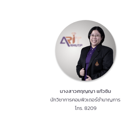
นางสาวศฤญญา แก้วซิม
นักวิชาการคอมพิวเตอร์ชำนาญการ
โทร. 8209