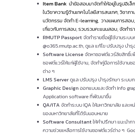
Item Bank
นำข้อสอบมาจัดทำให้อยู่ในรูปอิเ
ในวิชาความรู้ด้านเทคโนโลยีสารสนเทศ, วิชาภา
นวัตกรรม จัดทำ E-learning, วางแผนการสอบ, ท
เกี่ยวกับการสอบ, รวบรวมคะแนนสอบ, จัดทำร
RMUTP Passport
จัดทำรายชื่อผู้ใช้งานระบบ
@o365.rmutp.ac.th, ดูแล แก้ไข ปรับปรุง บำรุ
Software License
จัดหาซอฟต์แวร์ลิขสิทธิ์เ
ซอฟต์แวร์ให้แก่ผู้ใช้งาน, จัดทำคู่มือการใช้งา
ต่าง ๆ
LMS Server
ดูแล ปรับปรุง บำรุงรักษา ระบบ
Graphic Design
ออกแบบและจัดทำ Info graph
Application software ที่พัฒนาขึ้น
QA/ITA
จัดทำระบบ IQA ให้มหาวิทยาลัย และห
ของมหาวิทยาลัยที่ได้รับมอบหมาย
Software Consultant
ให้คำปรึกษา แนะนำการ
ความช่วยเหลือการใช้งานซอฟต์แวร์ต่าง ๆ Goog