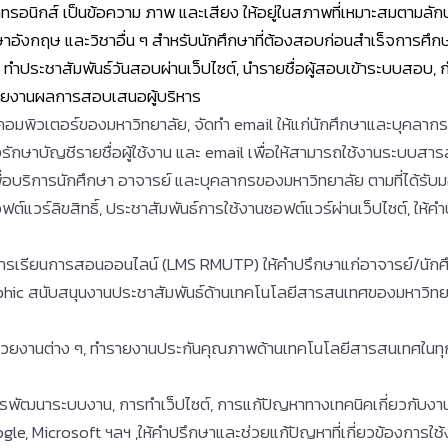
ล็กทรอนิกส์ เป็นข้อความ ภาพ และเสียง ให้อยู่ในสภาพที่เหมาะสมตาม
ษาอังกฤษ และวิชาอื่น ๆ
สำหรับนักศึกษาที่ต้องสอบก่อนสำเร็จการศึกษา
ำประชาสัมพันธ์วันสอบผ่านเว็ปไซต์, นำรายชื่อผู้สอบเข้าระบบสอบ, 
ายงานผลการสอบเสนอผู้บริหาร
คอมพิวเตอร์ของมหาวิทยาลัย, จัดทำ email ให้แก่นักศึกษาและบุคลากรท
งรักษาบัญชีรายชื่อผู้ใช้งาน และ email เพื่อให้สามารถใช้งานระบบส
พื่อบริการนักศึกษา อาจารย์ และบุคลากรของมหาวิทยาลัย ตามที่ได้รั
นซอฟต์แวร์ลิขสิทธิ์, ประชาสัมพันธ์การใช้งานซอฟต์แวร์ผ่านเว็ปไซต์, ให
การเรียนการสอนออนไลน์ (LMS RMUTP) ให้คำปรึกษาแก่อาจารย์/นัก
ic สนับสนุนงานประชาสัมพันธ์ด้านเทคโนโลยีสารสนเทศของมหาวิทยาล
น่วยงานต่าง ๆ, ทำรายงานประกันคุณภาพด้านเทคโนโลยีสารสนเทศในทุก
พัฒนาระบบงาน, การทำเว็ปไซต์, การแก้ปัญหาทางเทคนิคเกี่ยวกับงาน 
le, Microsoft ฯลฯ ,ให้คำปรึกษาและช่วยแก้ปัญหาที่เกี่ยวข้องการใ