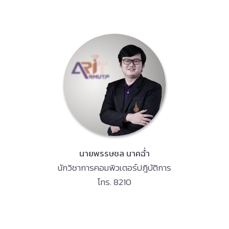
นายพรรษชล นาคฉ่ำ
นักวิชาการคอมพิวเตอร์ปฎิบัติการ
โทร. 8210