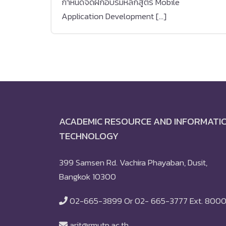
กำหนดจัดฝึกอบรมหลักสูตร Mobile
Application Development […]
ACADEMIC RESOURCE AND INFORMATI
TECHNOLOGY
399 Samsen Rd. Vachira Phayaban, Dusit,
Bangkok 10300
02-665-3899 Or 02- 665-3777 Ext. 800
arit@rmutp.ac.th