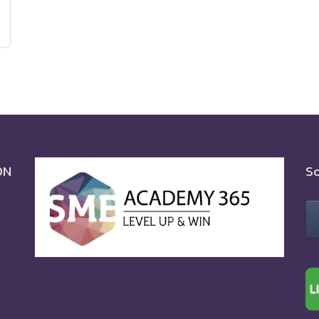
ON
So
0