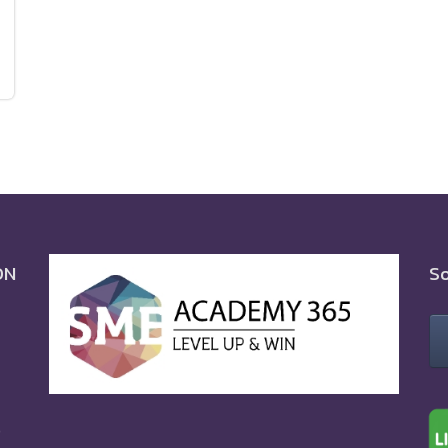
ON
So
0