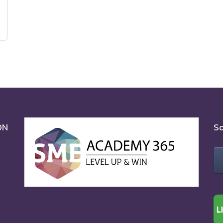
ON
So
0