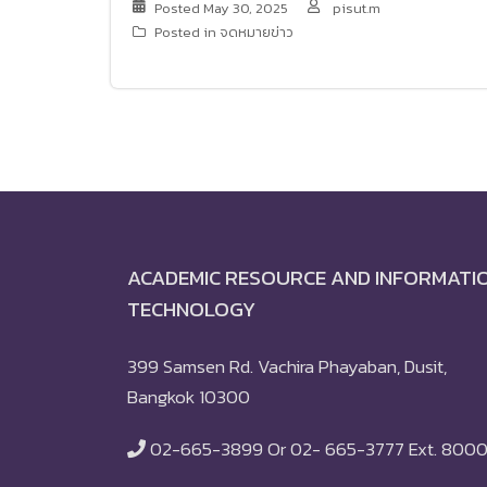
Posted
May 30, 2025
pisut.m
Posted in
จดหมายข่าว
ACADEMIC RESOURCE AND INFORMATI
TECHNOLOGY
399 Samsen Rd. Vachira Phayaban, Dusit,
Bangkok 10300
02-665-3899 Or 02- 665-3777 Ext. 800