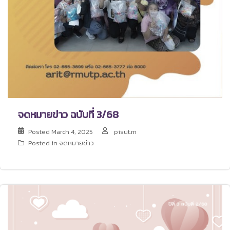
จดหมายข่าว ฉบับที่ 3/68
Posted
March 4, 2025
pisut.m
Posted in
จดหมายข่าว