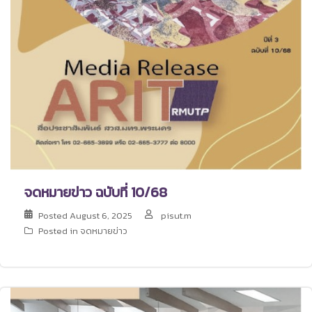
จดหมายข่าว ฉบับที่ 10/68
Posted
August 6, 2025
pisut.m
Posted in
จดหมายข่าว