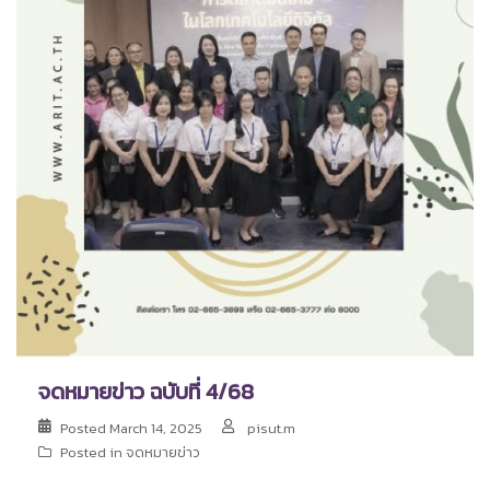
จดหมายข่าว ฉบับที่ 4/68
Posted
March 14, 2025
pisut.m
Posted in
จดหมายข่าว