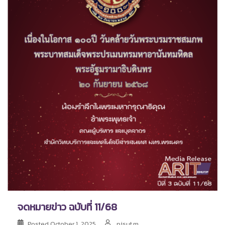
จดหมายข่าว ฉบับที่ 11/68
Posted
October 1, 2025
pisut.m