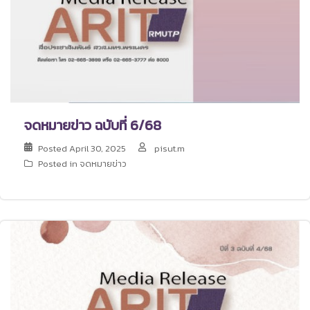
จดหมายข่าว ฉบับที่ 6/68
Posted
April 30, 2025
pisut.m
Posted in
จดหมายข่าว