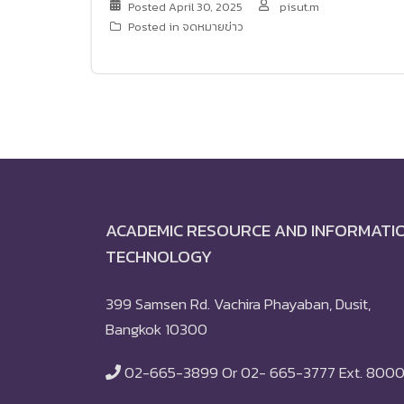
Posted
April 30, 2025
pisut.m
Posted in
จดหมายข่าว
ACADEMIC RESOURCE AND INFORMATI
TECHNOLOGY
399 Samsen Rd. Vachira Phayaban, Dusit,
Bangkok 10300
02-665-3899 Or 02- 665-3777 Ext. 800