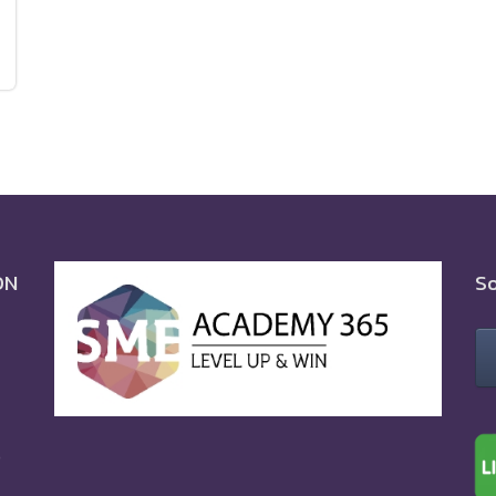
ON
So
0