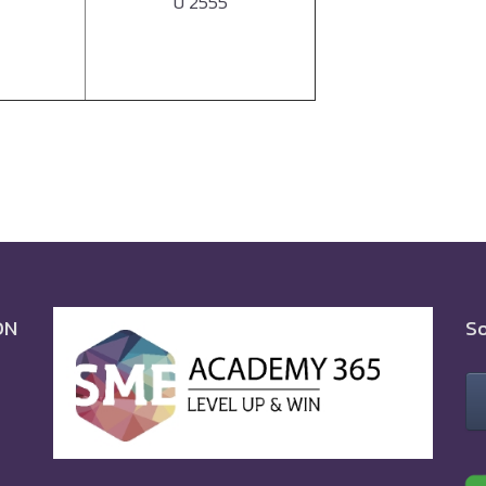
ปี 2555
ON
So