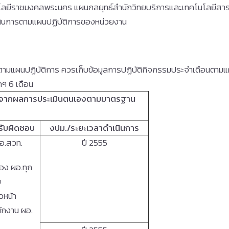
โนโลยีราชมงคลพระนคร แผนกลยุทธ์สำนักวิทยบริการและเทคโนโลยีสา
เนินการตามแผนปฏิบัติการของหน่วยงาน
มแผนปฏิบัติการ ควรเก็บข้อมูลการปฏิบัติกิจกรรมประจำเดือนตามแผ
ๆ 6 เดือน
ิมจากผลการประเมินตนเองตามมาตรฐาน
้รับผิดชอบ
งปม
./ระยะเวลาดำเนินการ
อ.สวท.
ปี 2555
อง ผอ.ทุก
ย
ัวหน้า
ักงาน ผอ.