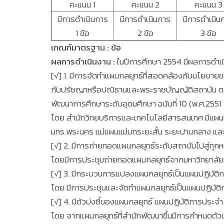
คะแนน 1
คะแนน 2
คะแนน 3
มีการดำเนินการ
มีการดำเนินการ
มีการดำเนิน
1 ข้อ
2 ข้อ
3 ข้อ
เกณฑ์มาตรฐาน
: ข้อ
ผลการดำเนินงาน
:
ในปีการศึกษา 2554 มีผลการดำเนิน
[√] 1. มีการจัดทำแผนกลยุทธ์ที่สอดคล้องกับนโยบา
กับปรัชญาหรือปณิธานและพระราชบัญญัติสถาบัน ตลอ
พัฒนาการศึกษาระดับอุดมศึกษา ฉบับที่ 10 (พ.ศ.2551
โดย สำนักวิทยบริการและเทคโนโลยีสารสนเทศ มีแผ
มทร.พระนคร แม่แผนแม่บทระยะสั้น ระยะปานกลาง แล
[√] 2. มีการถ่ายทอดแผนกลยุทธ์ระดับสถาบันไปสู่ทุ
โดยมีการประชุมถ่ายทอดแผนกลยุทธ์จากมหาวิทยาลัยมา
[√] 3. มีกระบวนการแปลงแผนกลยุทธ์เป็นแผนปฏิบัติ
โดย มีการประชุมและจัดทำแผนกลยุทธ์เป็นแผนปฏิบัติก
[√] 4. มีตัวบ่งชี้ของแผนกลยุทธ์ แผนปฏิบัติการประจ
โดย จากแผนกลยุทธ์ที่สำนักพัฒนาขึ้นมีการกำหนดตัวบ