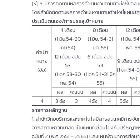
[√] 5. มีการติดตามผลการดำเนินงานตามตัวบ่งชี้ของแผ
โดยสำนักติดตามผลการดำเนินงานตามตัวบ่งชี้แผนปฏิบัต
ประเมินตนเอง
/การบรรลุเป้าหมาย
4 เดือน
8 เดือน
12 เดือ
(1 มิย.54-30
(1 มิย. 54-31
(1 มิย. 5
กย.54)
มค. 55)
พค. 55
ค่าเป้า
12 เดือน งปม.
6 เดือน งปม.
หมาย
9 เดือน งป
53
54
(ข้อ)
(1 ตค.54-3
(1 ตค.53-30
(1 ตค.54-31 มีค.
55)
กย. 54)
55)
ผล
คะแนน
ผล
คะแนน
ผล
คะ
4
3 ข้อ
3
4ข้อ
4
5ข้อ
รายการหลักฐาน
1. สำนักวิทยบริการและเทคโนโลยีสารสนเทศมีการจั
จากสภามหาวิทยาลัย เป็นแผนที่เชื่อมโยงกับปรัชญ
ฉบับที่ 2 (พ.ศ.2551 – 2565) และแผนพัฒนาการศึกษาร