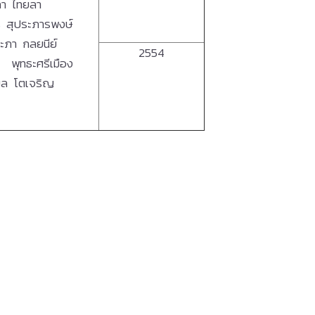
ภา ไทยลา
ร สุประภารพงษ์
ะภา กลยนีย์
2554
า พุทธะศรีเมือง
มล โตเจริญ