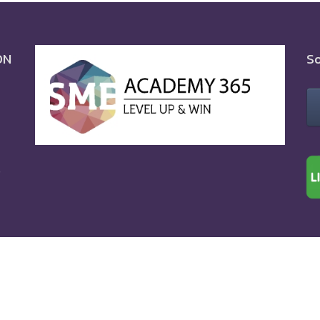
ON
So
0
Phra Nakhon.
All Rights Reserved.