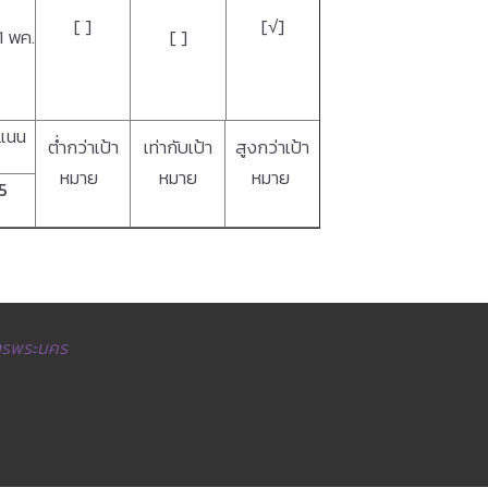
[ ]
[
√
]
1 พค.
[ ]
แนน
ต่ำกว่าเป้า
เท่ากับเป้า
สูงกว่าเป้า
หมาย
หมาย
หมาย
5
การพระนคร