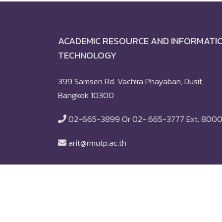
ACADEMIC RESOURCE AND INFORMATI
TECHNOLOGY
399 Samsen Rd. Vachira Phayaban, Dusit,
Bangkok 10300
02-665-3899 Or 02- 665-3777 Ext. 800
arit@rmutp.ac.th
© 2018
Rajamangala University of Technology 