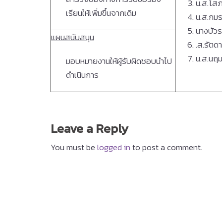
น.ส.โส
เรียนให้เพิ่มขึ้นจากเดิม
น.ส.กม
นางบัวร
แผนสนับสนุน
.ส.รัตด
น.ส.นฤ
มอบหมายงานให้ผู้รับผิดชอบนำไป
ดำเนินการ
Leave a Reply
You must be
logged in
to post a comment.