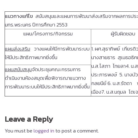
แนวทางแก้ไข
สนับสนุนและแผนการพัฒนาส่งเสริมจากผลการประ
มทร.พระนคร ปีการศึกษา 2553
แผน/โครงการ/กิจกรรม
ผู้รับผิดชอบ
แผนส่งเสริม
วางแผนให้มีการพัฒนาระบบ
1. ผศ.สุธาทิพย์ เกียรติ
ให้มีประสิทธิภาพมากยิ่งขึ้น
นางสายธาร สุเมธอธิค
น.ส.โสภา ไทยลา4. น.ส
แผนสนับสนุน
จัดประชุมคณะกรรมการ
ประภารพงษ์ 5. นางบั
ดำเนินงานห้องสมุดเพื่อพิจารณาแนวทาง
กลยนีย์ 6. น.ส.รัตดา 
การพัฒนาระบบให้มีประสิทธิภาพมากยิ่งขึ้น
เมือง7. น.ส.นฤมล โตเ
Leave a Reply
You must be
logged in
to post a comment.