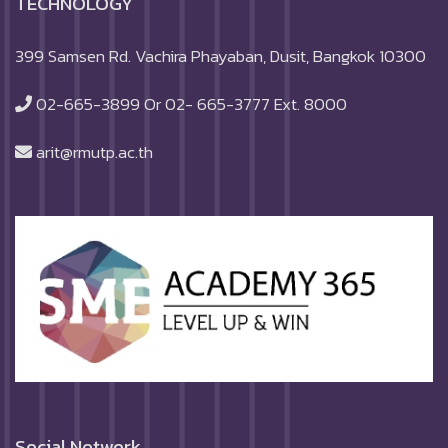
TECHNOLOGY
399 Samsen Rd. Vachira Phayaban, Dusit, Bangkok 10300
02-665-3899 Or 02- 665-3777 Ext. 8000
arit@rmutp.ac.th
Social Network