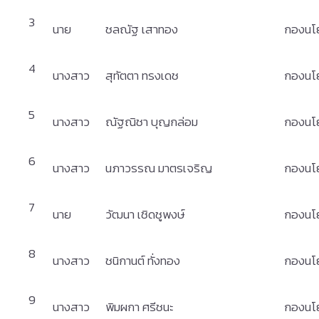
3
นาย
ชลณัฐ เสาทอง
กองนโ
4
นางสาว
สุทัตตา ทรงเดช
กองนโ
5
นางสาว
ณัฐณิชา บุญกล่อม
กองนโ
6
นางสาว
นภาวรรณ มาตรเจริญ
กองนโ
7
นาย
วัฒนา เชิดชูพงษ์
กองนโ
8
นางสาว
ชนิกานต์ ทั่งทอง
กองนโ
9
นางสาว
พิมผกา ศรีชนะ
กองนโ