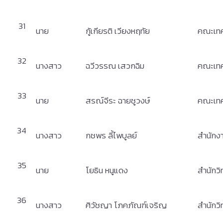
31
นาย
กู้เกียรติ เวียงหฤทัย
คณะเทค
32
นางสาว
ฉวีวรรณ เสวกฉิม
คณะเทค
33
นาย
สรณ์จีระ ฉายชูวงษ์
คณะเทค
34
นางสาว
กชพร ลี้ไพบูลย์
สำนักง
35
นาย
โยธิน หนูแดง
สำนักว
36
นางสาว
ศิวัชญา โภคภัณฑ์เจริญ
สำนักว