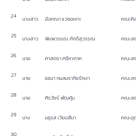
24
นางสาว
อังคณา แวซอเหาะ
คณะศิ
25
นางสาว
พิมพวรรณ ภักดีสุวรรณ
คณะสถ
26
นาย
ศาสตรา ศรีหาภาค
คณะสถ
27
นาย
ธธนา กมลนรากิธรักษา
คณะสถ
28
นาย
ศิรวัชร์ พัฒคุ้ม
คณะสถ
29
นาง
มธุรส เวียงสีมา
คณะอุ
30