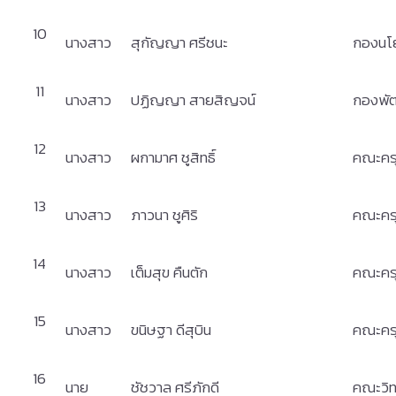
10
นางสาว
สุกัญญา ศรีชนะ
กองนโ
11
นางสาว
ปฏิญญา สายสิญจน์
กองพัฒ
12
นางสาว
ผกามาศ ชูสิทธิ์
คณะคร
13
นางสาว
ภาวนา ชูศิริ
คณะคร
14
นางสาว
เต็มสุข คืนตัก
คณะคร
15
นางสาว
ขนิษฐา ดีสุบิน
คณะคร
16
นาย
ชัชวาล ศรีภักดี
คณะวิท