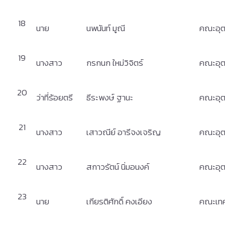
18
นาย
นพนันท์ มูณี
คณะอุต
19
นางสาว
กรกนก ใหม่วิจิตร์
คณะอุต
20
ว่าที่ร้อยตรี
ธีระพงษ์ ฐานะ
คณะอุต
21
นางสาว
เสาวณีย์ อารีจงเจริญ
คณะอุต
22
นางสาว
สกาวรัตน์ นิ่มอนงค์
คณะอุต
23
นาย
เกียรติศักดิ์ คงเอียง
คณะเทค