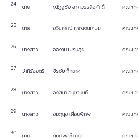
24
นาย
ณัฏฐชัย ลาภบรรลือศักดิ์
คณะเทค
25
นาย
ชวินกรณ์ กาญจนเกษม
คณะเทค
26
นางสาว
อองาม เปรมสุข
คณะเทค
27
ว่าที่ร้อยตรี
จีรชัย ก๊กมาศ
คณะเทค
28
นางสาว
อังสนา อนุชานันท์
คณะเทค
29
นางสาว
ชมภูนุช เผื่อนพิภพ
คณะเทค
30
นาย
กิตติพงษ์ มายา
คณะเทค