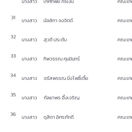
นางสาว
เกศทิพย์ กรี่เงิน
คณะเท
31
นางสาว
มัลลิกา จงจิตต์
คณะเท
32
นางสาว
สุวดี ประดับ
คณะเท
33
นางสาว
ทิพวรรณ คุมมินทร์
คณะเท
34
นางสาว
จรัสพรรณ มิ่งโพธิ์เตี้ย
คณะเท
35
นางสาว
กัลยาพร อึ้งเจริญ
คณะเท
36
นางสาว
ดุสิตา อิศรภักดี
คณะเท