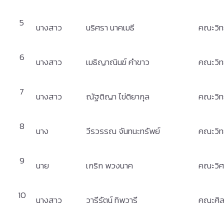
5
นางสาว
นริศรา นาคเมธี
คณะวิท
6
นางสาว
เมธิญาณินฆ์ คำขาว
คณะวิท
7
นางสาว
ณัฐติญา ไข่ติยากุล
คณะวิท
8
นาง
วีรวรรณ จันทนะทรัพย์
คณะวิท
9
นาย
เกริก พวงนาค
คณะวิศ
10
นางสาว
วารีรัตน์ ทิพวารี
คณะศิล