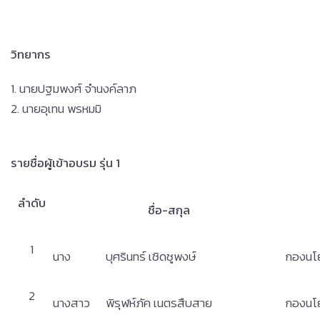
วิทยากร
1. นายปฐมพงศ์ จำนงค์ลาภ
2. นายอุเทน พรหมมิ
รายชื่อผู้เข้าอบรม รุ่น 1
ลำดับ
ชื่อ-สกุล
1
นาง
บุศรินทร์ เชิดชูพงษ์
กองนโ
2
นางสาว
พิรุฬห์ภัค เนตรสืบสาย
กองนโ