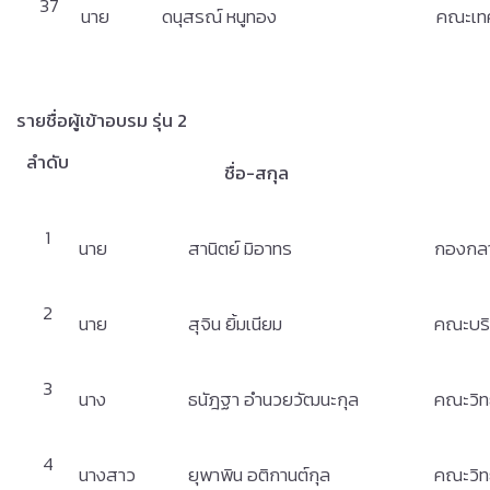
37
นาย
ดนุสรณ์ หนูทอง
คณะเทค
รายชื่อผู้เข้าอบรม รุ่น 2
ลำดับ
ชื่อ-สกุล
1
นาย
สานิตย์ มิอาทร
กองกล
2
นาย
สุจิน ยิ้มเนียม
คณะบริ
3
นาง
ธนัฎฐา อำนวยวัฒนะกุล
คณะวิท
4
นางสาว
ยุพาพิน อติกานต์กุล
คณะวิท