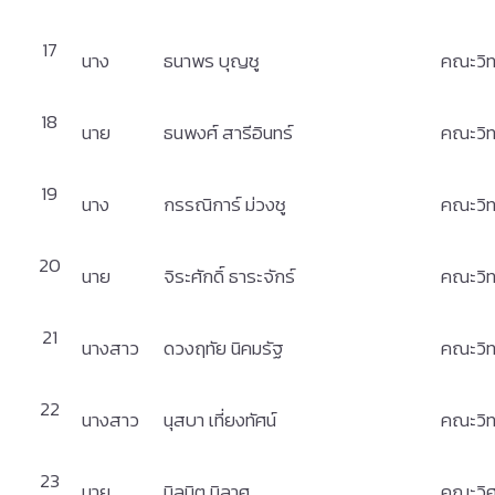
17
นาง
ธนาพร บุญชู
คณะวิท
18
นาย
ธนพงศ์ สารีอินทร์
คณะวิท
19
นาง
กรรณิการ์ ม่วงชู
คณะวิท
20
นาย
จิระศักดิ์ ธาระจักร์
คณะวิท
21
นางสาว
ดวงฤทัย นิคมรัฐ
คณะวิท
22
นางสาว
นุสบา เที่ยงทัศน์
คณะวิท
23
นาย
นิลมิต นิลาศ
คณะวิ