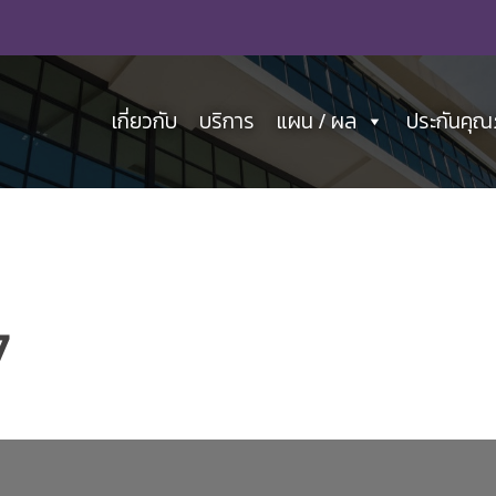
เกี่ยวกับ
บริการ
แผน / ผล
ประกันคุ
7