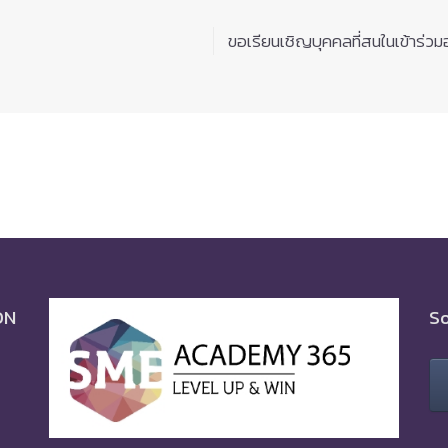
ขอเรียนเชิญบุคคลที่สนในเข้าร่ว
ON
So