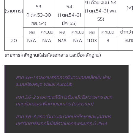
9 เดือน งปม. 54
53
54
[√]
(รายการ)
(1 ตค.54-31 พค.
(1 ตค.53-30
(1 ตค.54-31
55)
กย. 54)
มีค. 55)
ผล
คะแนน
ผล
คะแนน
ผล
คะแนน
ต่ำกว่า
หมา
20
N/A
N/A
N/A
N/A
11.03
3
รายการหลักฐาน
(ใส่รหัสเอกสาร และชื่อหลักฐาน)
สวท.3.6-1
รายงานสถิติการยืมตามคอลเล็กชั่น ผ่าน
ระบบห้องสมุด Walai AutoLib
สวท.3.6-2 รายงานสถิติการยืมหนังสือ/วารสาร ออก
นอกห้องสมุดเพื่อถ่ายเอกสาร (นอกระบบ)
สวท.3.6-3 สถิติจำนวนสมาชิกนักศึกษาและบุคลากร
มหาวิทยาลัยเทคโนโลยีราชมงคลพระนคร ปี 2554