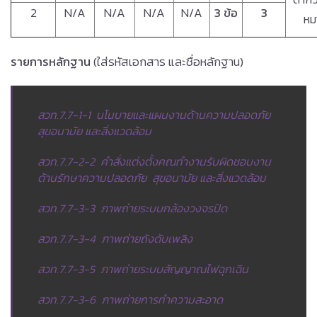
2
N/A
N/A
N/A
N/A
3 ข้อ
3
หม
รายการหลักฐาน
(ใส่รหัสเอกสาร และชื่อหลักฐาน)
สวท.7.7-1-1 นโนบายและแผนงานด้านความปลอดภัย
สุขอนามัย และสิ่งแวดล้อม
สวท.7.7-2-2 คำสั่งแต่งตั้งคณทำงานรับผิดชอบงาน
ด้านรักษาความปลอดภัย สุขอนามัย และสิ่งแวดล้อม
สวท.7.7-3-3 ภาพถ่ายระบบกล้องวงจรปิด
สวท.7.7-3-4 ภาพถ่ายถังดับเพลิง
สวท.7.7-3-5 ภาพถ่ายระบบสัญญาณไฟฉุกเฉิน
สวท.7.7-3-6 ภาพถ่ายการทำความสะอาด