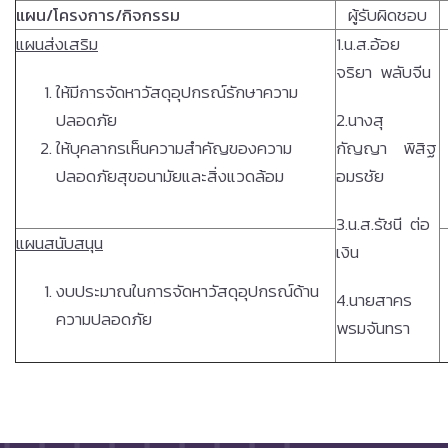
แผน
/
โครงการ
/
กิจกรรม
ผู้รับผิดชอบ
แผนส่งเสริม
1.น.ส.อ้อย
จริยา พลับจีน
ให้มีการจัดหาวัสดุอุปกรณ์รักษาความ
ปลอดภัย
2.นางสุ
ให้บุคลากรเห็นความสำคัญของความ
กัญญา พิสิฐ
ปลอดภัยสุขอนามัยและสิ่งแวดล้อม
อมรชัย
3.น.ส.รัชนี ต่อ
แผนสนับสนุน
เงิน
งบประมาณในการจัดหาวัสดุอุปกรณ์ด้าน
4.นายสาคร
ความปลอดภัย
พรมจันทรา