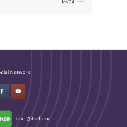
MVC4
⟶
cial Network
Line: @ithelpme