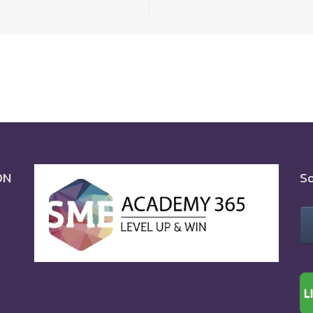
ON
So
0