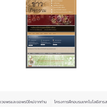
อวยพรและขอพรปีใหม่จากท่าน
โครงการฝึกอบรมเทคโนโลยีสารสนเ