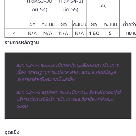
(1 ตค.53-30
(1 ตค.54-31
55)
กย. 54)
มีค. 55)
ผล
คะแนน
ผล
คะแนน
ผล
คะแนน
ต่ำกว่า
หมา
4
N/A
N/A
N/A
N/A
4.80
5
รายการหลักฐาน
สวท 5.2-1-1 แบบประเมินผลประชุมสัมมนาทางวิชาการ
เรื่อง “มาตรฐานการแปลและล่าม : สภาและศูนย์ข้อมูล
พหุภาษาสำหรับความเป็นอาชีพ
สวท 5.2-1-2 สรุปผลการประเมินความพึงพอใจของผู้ใช้
บริการต่อการให้บริการวิชาการและวิชาชีพแก่สังคม/
ชุมชน
จุดแข็ง