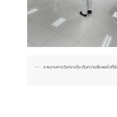
Post
⟵
รายงานการวิเคราะห์ระดับความพึงพอใจที่มี
navigation