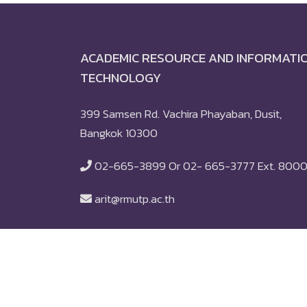
ACADEMIC RESOURCE AND INFORMATI
TECHNOLOGY
399 Samsen Rd. Vachira Phayaban, Dusit,
Bangkok 10300
02-665-3899 Or 02- 665-3777 Ext. 800
arit@rmutp.ac.th
© 2018
Rajamangala University of Technology 