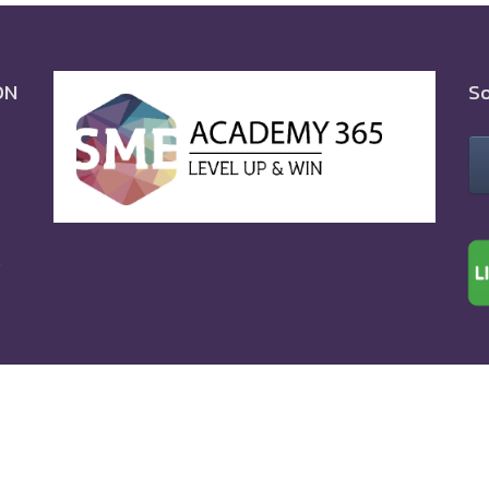
ON
So
0
Phra Nakhon.
All Rights Reserved.