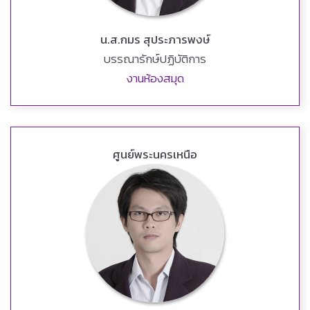
น.ส.กมร สุประภารพงษ์
บรรณารักษ์ปฏิบัติการ
งานห้องสมุด
ศูนย์พระนครเหนือ