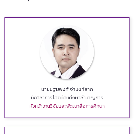
นายปฐมพงศ์ จำนงค์ลาภ
นักวิชาการโสตทัศนศึกษาชำนาญการ
หัวหน้างานวิจัยและพัฒนาสื่อการศึกษา