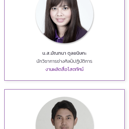
น.ส.มัณฑนา ตุลยนิษกะ
นักวิชาการช่างศิลป์ปฏิบัติการ
งานผลิตสื่อโสตทัศน์