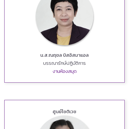
น.ส.ณฤชล บิสอิสมาแอล
บรรณารักษ์ปฏิบัติการ
งานห้องสมุด
ศูนย์โชติเวช